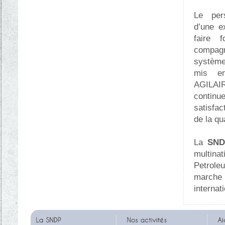
Le per
d’une e
faire 
compagn
système
mis en
AGILAI
contin
satisfac
de la qu
La
SND
multina
Petrol
marche 
internat