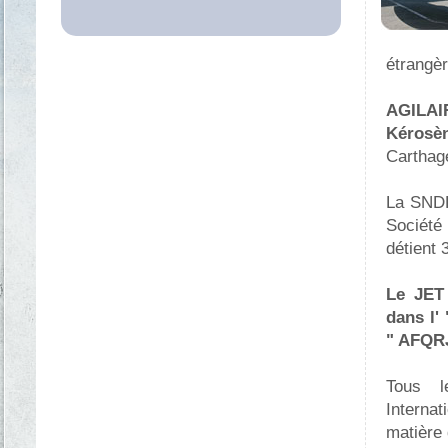
étrangèr
AGILAI
Kérosè
Carthage
La SNDP
Société
détient 
Le JET
dans l'
" AFQR
Tous l
Interna
matière 