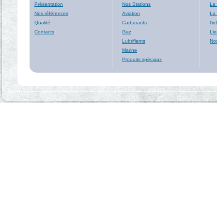
Présentation
Nos Stations
La
Nos références
Aviation
La 
Qualité
Carburants
l'i
Contacts
Gaz
Lie
Lubrifiants
Nos
Marine
Produits spéciaux